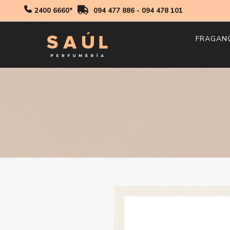
2400 6660*
094 477 886
-
094 478 101
FRAGAN
Hombr
Mujer
Niños