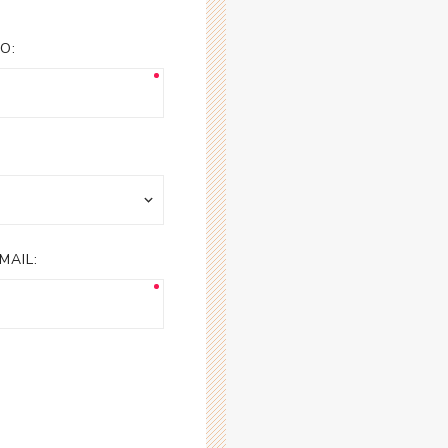
esorios para
metica
O:
MAIL: