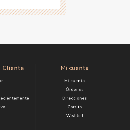
l Cliente
Mi cuenta
ar
Mi cuenta
g
Órdenes
 recientemente
Direcciones
evo
Carrito
Wishlist