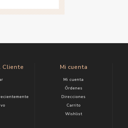
l Cliente
Mi cuenta
ar
Mi cuenta
g
Órdenes
 recientemente
Direcciones
evo
Carrito
Wishlist