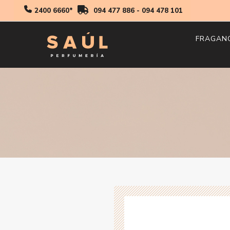
2400 6660*
094 477 886
-
094 478 101
FRAGAN
Hombr
Mujer
Niños