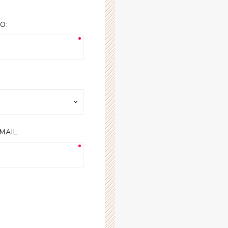
esorios para
metica
O:
MAIL: