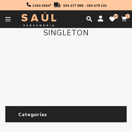
2400 6660*
094 477 886
-
094 478 101
0
0
SINGLETON
Categorías