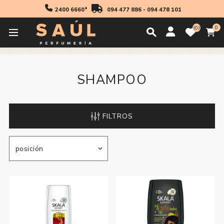
2400 6660*
094 477 886
-
094 478 101
0
0
Inicio
Cabello
Shampoo
Shampoo
SHAMPOO
FILTROS