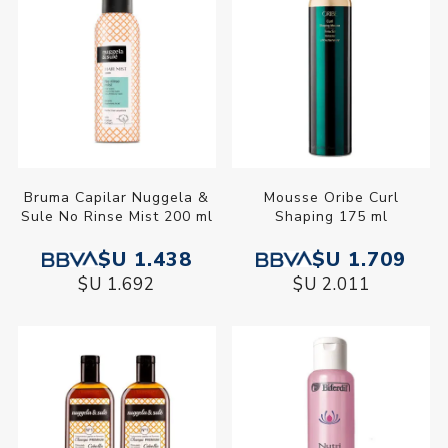
Bruma Capilar Nuggela &
Mousse Oribe Curl
Sule No Rinse Mist 200 ml
Shaping 175 ml
$U 1.438
$U 1.709
$U 1.692
$U 2.011