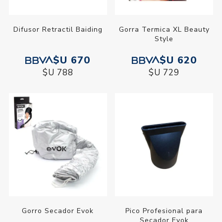
Difusor Retractil Baiding
Gorra Termica XL Beauty
Style
$U 670
$U 620
$U 788
$U 729
Gorro Secador Evok
Pico Profesional para
Secador Evok