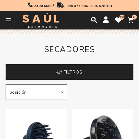
2400 6660*
094 477 886
-
094 478 101
0
0
Inicio
Accesorios
Accesorios Electricos
Secadores
SECADORES
FILTROS