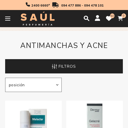
2400 6660*
094 477 886
-
094 478 101
0
0
Inicio
Cosmetica
Mujer
Antimanchas y Acne
ANTIMANCHAS Y ACNE
FILTROS