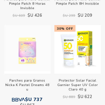
Pimple Patch 8 Horas
Pimple Patch 8H Invisible
Invisible
$U 426
$U 209
$U 609
$U 299
30% OFF
Parches para Granos
Protector Solar Facial
Nicka K Pastel Dreams 48
Garnier Super UV Color
u
Claro 40 g
$U 622
$U 889
$U 737