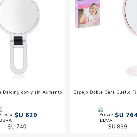
e Baiding con y sin Aumento
Espejo Doble Cara Cuello Fl
$U 629
$U 76
$U 740
$U 899