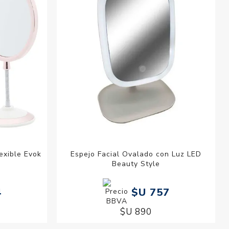
exible Evok
Espejo Facial Ovalado con Luz LED
Beauty Style
4
$U 757
$U 890