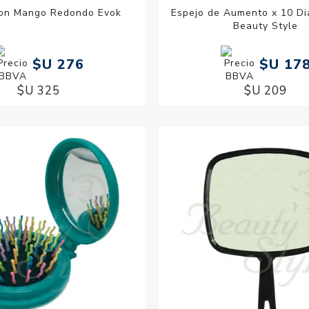
con Mango Redondo Evok
Espejo de Aumento x 10 Di
Beauty Style
$U 276
$U 17
$U 325
$U 209