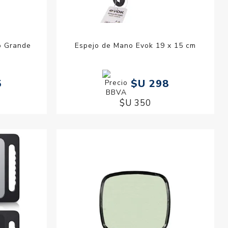
o Grande
Espejo de Mano Evok 19 x 15 cm
5
$U 298
$U 350