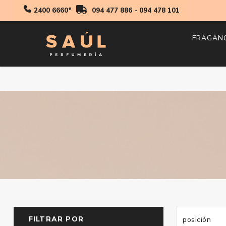
2400 6660*
094 477 886
-
094 478 101
FRAGAN
Hombr
Mujer
Niños
FILTRAR POR