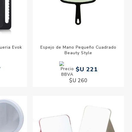
ueria Evok
Espejo de Mano Pequeño Cuadrado
Beauty Style
7
$U 221
$U 260