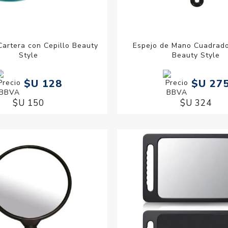
Cartera con Cepillo Beauty
Espejo de Mano Cuadrad
Style
Beauty Style
$U 128
$U 27
$U 150
$U 324