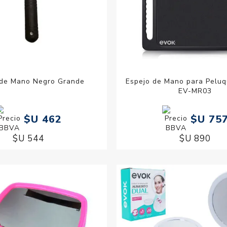
 de Mano Negro Grande
Espejo de Mano para Peluq
EV-MR03
$U 462
$U 75
$U 544
$U 890