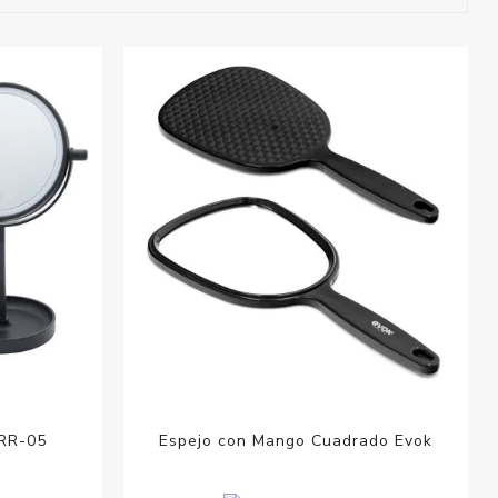
esorios para
metica
MRR-05
Espejo con Mango Cuadrado Evok