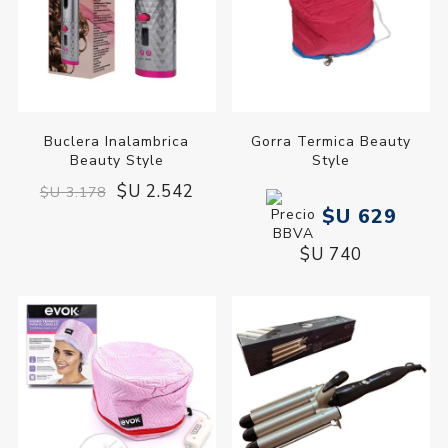
Buclera Inalambrica
Gorra Termica Beauty
Beauty Style
Style
$U 2.542
$U 3.178
$U 629
$U 740