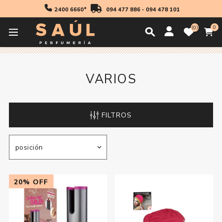
2400 6660*
094 477 886
-
094 478 101
0
0
Inicio
Accesorios
Accesorios Electricos
Varios
VARIOS
FILTROS
20% OFF