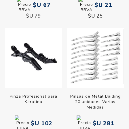
$U 67
$U 21
$U 79
$U 25
Pinza Profesional para
Pinzas de Metal Baiding
Keratina
20 unidades Varias
Medidas
$U 102
$U 281