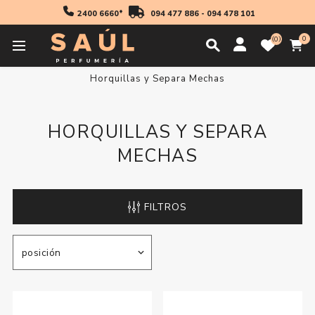
2400 6660*
094 477 886
-
094 478 101
0
0
Inicio
Accesorios
Accesorios Cabello
Horquillas y Separa Mechas
HORQUILLAS Y SEPARA
MECHAS
FILTROS