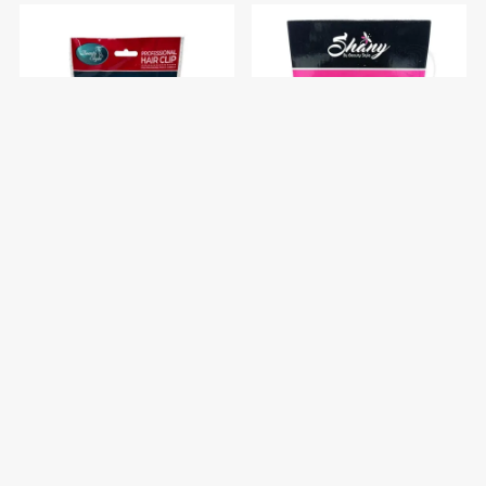
Pinzas para el Cabello
Pinzas Pequeñas Carey
Beauty Style Colores
Beauty Style x1
Surtidos x6
$U 196
$U 17
$U 230
$U 20