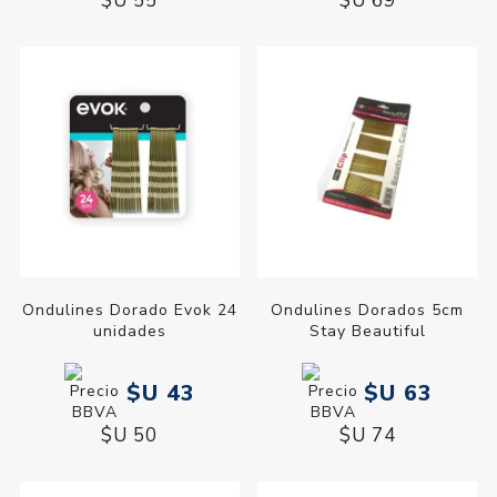
$U 55
$U 69
Ondulines Dorado Evok 24
Ondulines Dorados 5cm
unidades
Stay Beautiful
$U 43
$U 63
$U 50
$U 74