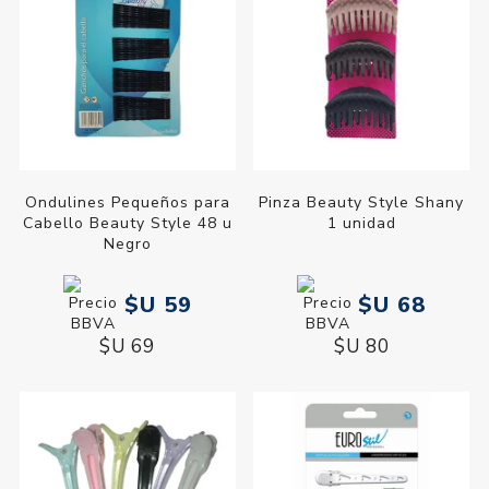
Ondulines Pequeños para
Pinza Beauty Style Shany
Cabello Beauty Style 48 u
1 unidad
Negro
$U 59
$U 68
$U 69
$U 80