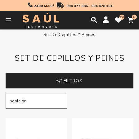
2400 6660*
094 477 886
-
094 478 101
0
0
Inicio
Accesorios
Cepillos y Peines
Set De Cepillos Y Peines
SET DE CEPILLOS Y PEINES
FILTROS