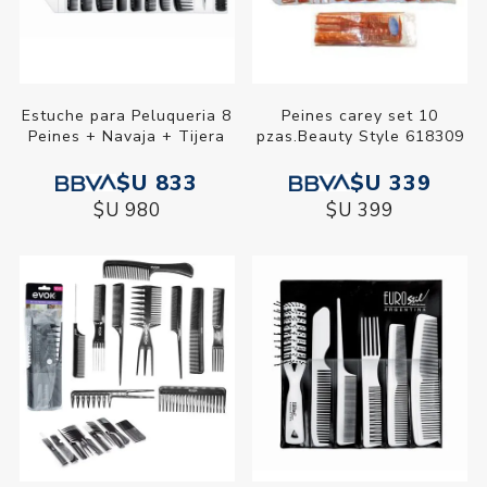
Estuche para Peluqueria 8
Peines carey set 10
Peines + Navaja + Tijera
pzas.Beauty Style 618309
$U 833
$U 339
$U 980
$U 399