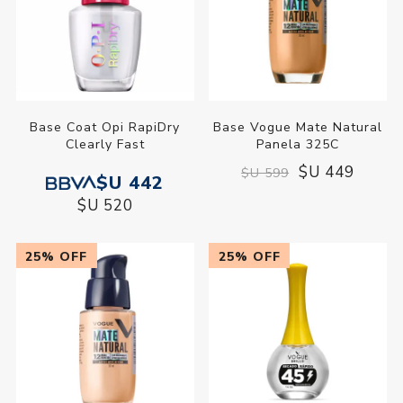
Base Coat Opi RapiDry
Base Vogue Mate Natural
Clearly Fast
Panela 325C
$U 449
$U 599
$U 442
$U 520
25% OFF
25% OFF