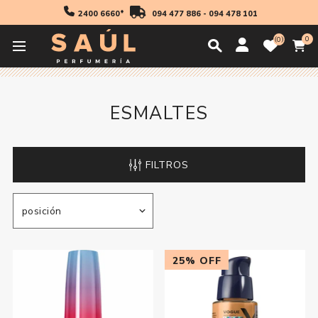
2400 6660*
094 477 886
-
094 478 101
0
0
Inicio
Manicuria
Esmaltes
Esmaltes
ESMALTES
FILTROS
25% OFF