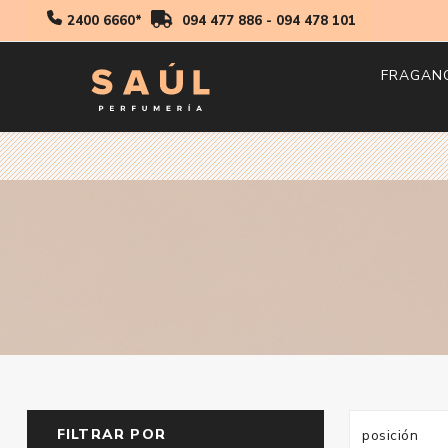
2400 6660*
094 477 886
-
094 478 101
FRAGAN
Hombr
Mujer
Niños
FILTRAR POR