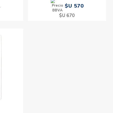
2
$U 570
$U 670