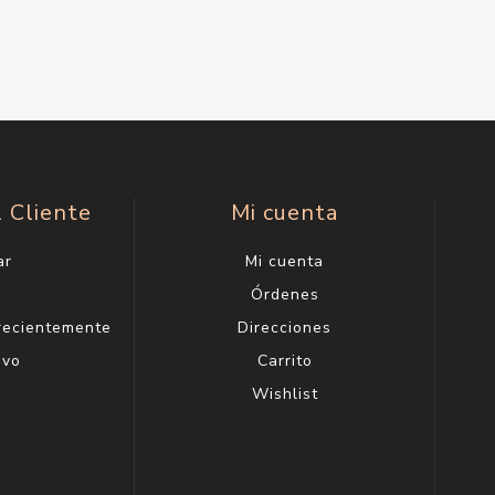
l Cliente
Mi cuenta
ar
Mi cuenta
g
Órdenes
 recientemente
Direcciones
evo
Carrito
Wishlist