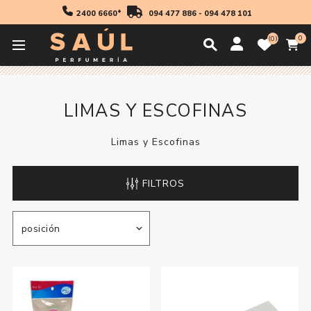
2400 6660*
094 477 886
-
094 478 101
0
0
Inicio
Accesorios
Limas y Escofinas
LIMAS Y ESCOFINAS
Limas y Escofinas
FILTROS