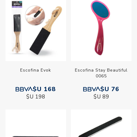
Escofina Evok
Escofina Stay Beautiful
0065
$U 168
$U 76
$U 198
$U 89