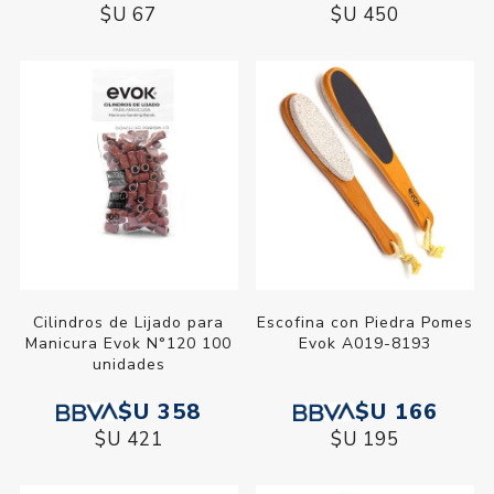
$U 67
$U 450
Cilindros de Lijado para
Escofina con Piedra Pomes
Manicura Evok N°120 100
Evok A019-8193
unidades
$U 358
$U 166
$U 421
$U 195