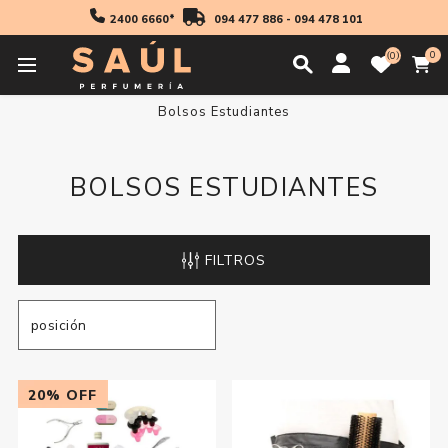
2400 6660*
094 477 886
-
094 478 101
0
0
Inicio
Accesorios
Accesorios Peluqueria
Bolsos Estudiantes
BOLSOS ESTUDIANTES
FILTROS
20% OFF