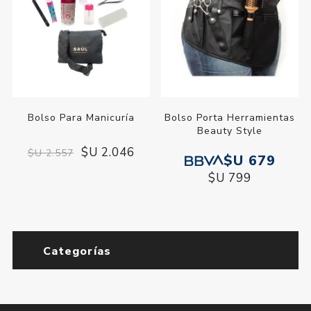
Bolso Para Manicuría
Bolso Porta Herramientas
Beauty Style
$U 2.046
$U 2.557
$U 679
$U 799
Categorías