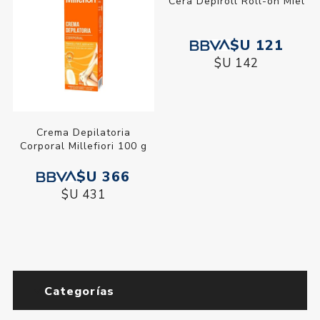
Cera Depiroll Roll-on Miel
$U 121
$U 142
Crema Depilatoria
Corporal Millefiori 100 g
$U 366
$U 431
Categorías