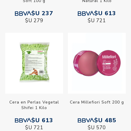
Soft 100 g
Natural 1 Kilo
$U 237
$U 613
$U 279
$U 721
Cera en Perlas Vegetal
Cera Millefiori Soft 200 g
Shifei 1 Kilo
$U 613
$U 485
$U 721
$U 570