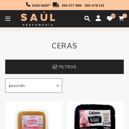
2400 6660*
094 477 886
-
094 478 101
0
0
Inicio
Higiene
Depilación
Ceras
CERAS
FILTROS