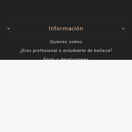
Información
Quienes somos
¿Eres profesional o estudiante de belleza?
Envío y devoluciones
Términos y condiciones
Contacto
Servicios al Cliente
Buscar
Blog