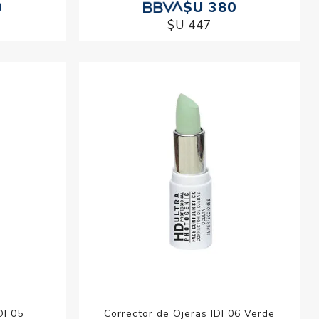
0
$U 380
$U 447
DI 05
Corrector de Ojeras IDI 06 Verde