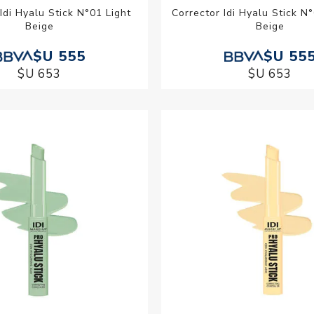
Idi Hyalu Stick N°01 Light
Corrector Idi Hyalu Stick 
Beige
Beige
$U 555
$U 55
$U 653
$U 653