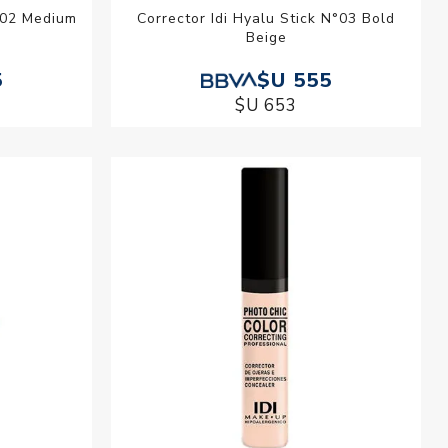
N°02 Medium
Corrector Idi Hyalu Stick N°03 Bold
Beige
5
$U 555
$U 653