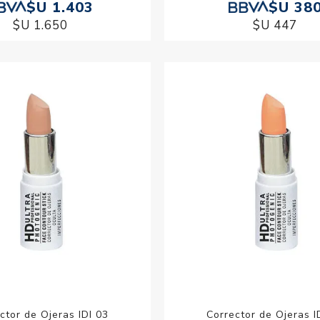
$U 1.403
$U 38
$U 1.650
$U 447
ctor de Ojeras IDI 03
Corrector de Ojeras I