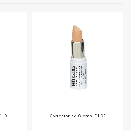
esorios para
metica
DI 01
Corrector de Ojeras IDI 02