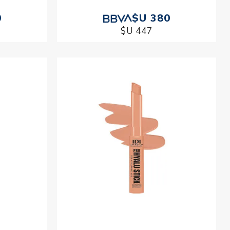
0
$U 380
$U 447