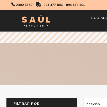
2400 6660*
094 477 886
-
094 478 101
FRAGAN
Hombr
Mujer
Niños
FILTRAR POR