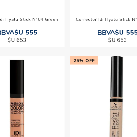
Idi Hyalu Stick N°04 Green
Corrector Idi Hyalu Stick 
$U 555
$U 55
$U 653
$U 653
25% OFF