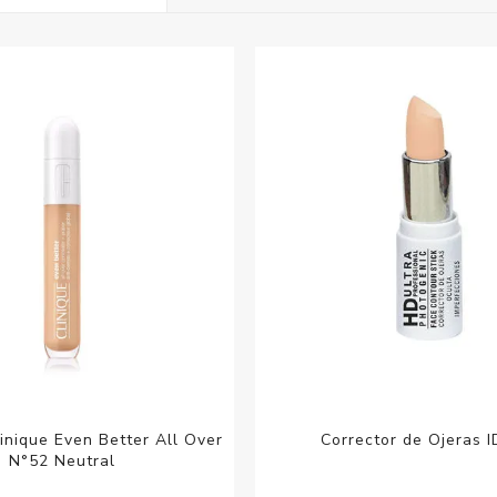
Acc
Cos
linique Even Better All Over
Corrector de Ojeras I
N°52 Neutral