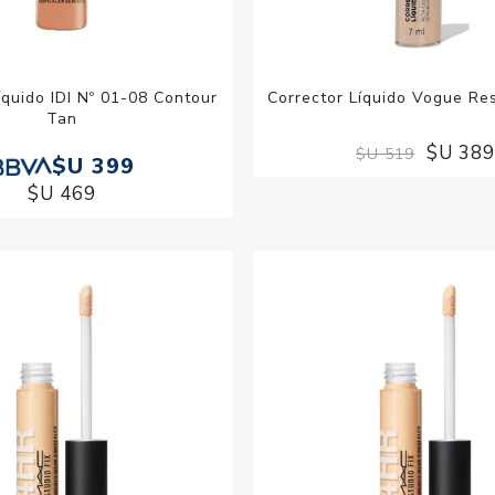
íquido IDI Nº 01-08 Contour
Corrector Líquido Vogue Res
Tan
$U 38
$U 519
$U 399
$U 469