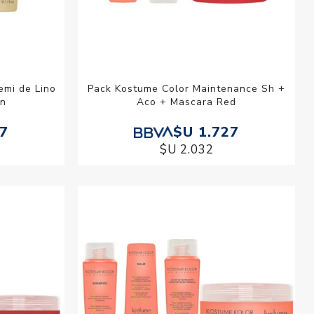
emi de Lino
Pack Kostume Color Maintenance Sh +
in
Aco + Mascara Red
07
$U 1.727
$U 2.032