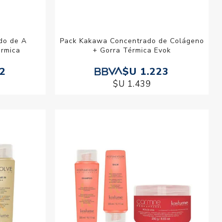
do de A
Pack Kakawa Concentrado de Colágeno
ermica
+ Gorra Térmica Evok
72
$U 1.223
$U 1.439