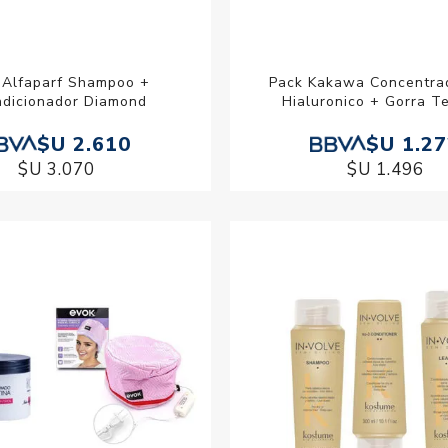
 Alfaparf Shampoo +
Pack Kakawa Concentra
dicionador Diamond
Hialuronico + Gorra T
$U 2.610
$U 1.2
$U 3.070
$U 1.496