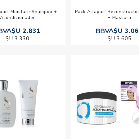
aparf Moisture Shampoo +
Pack Alfaparf Reconstruct
Acondicionador
+ Mascara
$U 2.831
$U 3.0
$U 3.330
$U 3.605