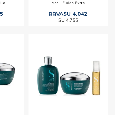
lla
Aco +Fluido Extra
95
$U 4.042
$U 4.755