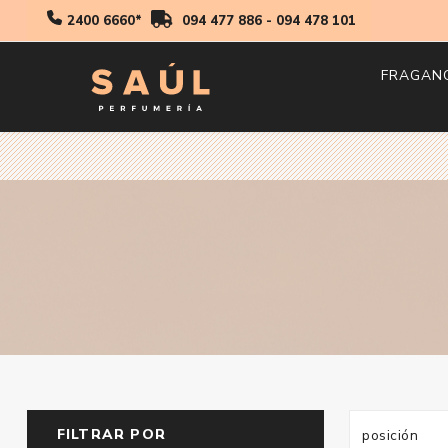
2400 6660*
094 477 886
-
094 478 101
FRAGAN
Hombr
Mujer
Niños
FILTRAR POR