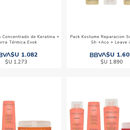
 Concentrado de Keratina +
Pack Kostume Reparacion S
orra Térmica Evok
Sh +Aco + Leave 
$U 1.082
$U 1.6
$U 1.273
$U 1.890