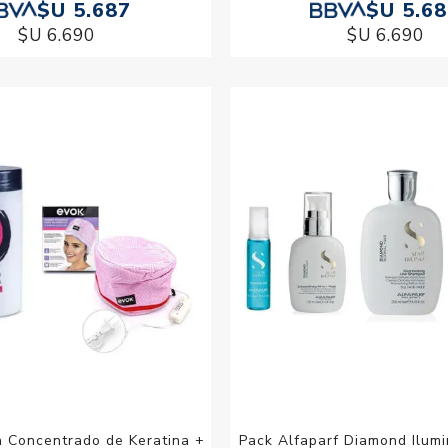
$U 5.687
$U 5.6
$U 6.690
$U 6.690
 Concentrado de Keratina +
Pack Alfaparf Diamond Ilumi