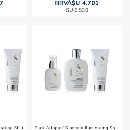
87
$U 4.701
$U 5.530
nating Sh +
Pack Alfaparf Diamond Iluminating Sh +