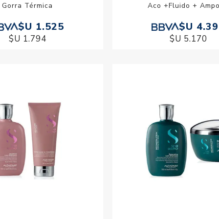
Gorra Térmica
Aco +Fluido + Ampo
$U 1.525
$U 4.3
$U 1.794
$U 5.170