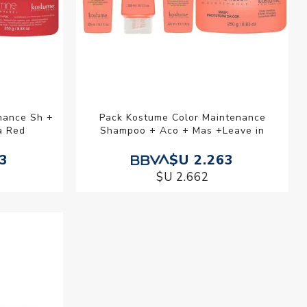
nance Sh +
Pack Kostume Color Maintenance
a Red
Shampoo + Aco + Mas +Leave in
63
$U 2.263
$U 2.662