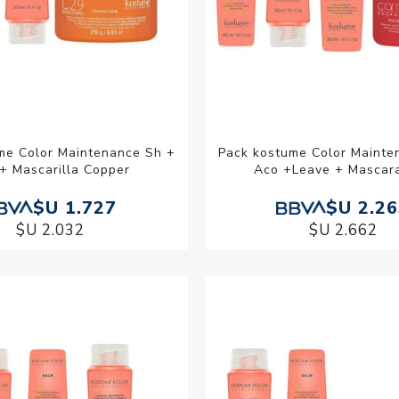
me Color Maintenance Sh +
Pack kostume Color Mainte
+ Mascarilla Copper
Aco +Leave + Mascar
$U 1.727
$U 2.2
$U 2.032
$U 2.662