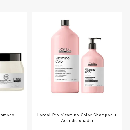
esorios para
metica
Shampoo +
Loreal Pro Vitamino Color Shampoo +
Acondicionador