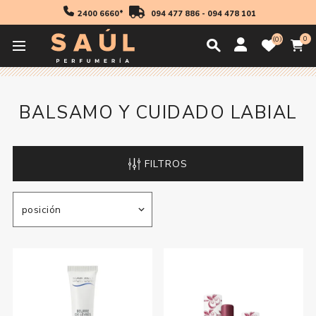
2400 6660*
094 477 886
-
094 478 101
0
0
Inicio
Maquillaje
Labios
Balsamo y Cuidado Labial
BALSAMO Y CUIDADO LABIAL
FILTROS