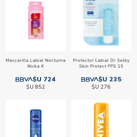
Mascarilla Labial Nocturna
Protector Labial Dr Selby
Nicka K
Skin Protect FPS 15
$U 724
$U 235
$U 852
$U 276