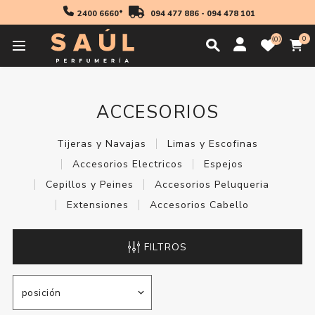
2400 6660*
094 477 886
-
094 478 101
0
0
Inicio
Accesorios
ACCESORIOS
Tijeras y Navajas
Limas y Escofinas
Accesorios Electricos
Espejos
Cepillos y Peines
Accesorios Peluqueria
Extensiones
Accesorios Cabello
FILTROS