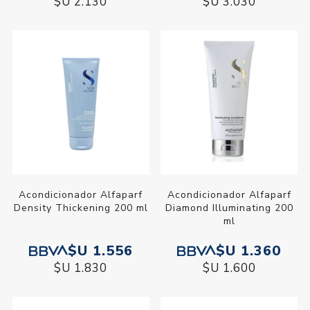
$U 2.130
$U 3.030
Acondicionador Alfaparf
Acondicionador Alfaparf
Density Thickening 200 ml
Diamond Illuminating 200
ml
$U 1.556
$U 1.360
$U 1.830
$U 1.600