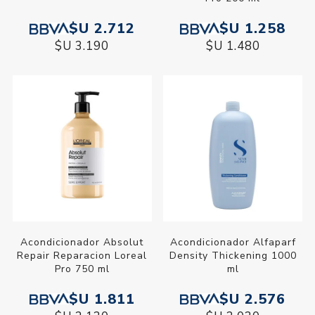
$U 2.712
$U 1.258
$U 3.190
$U 1.480
Acondicionador Absolut
Acondicionador Alfaparf
Repair Reparacion Loreal
Density Thickening 1000
Pro 750 ml
ml
$U 1.811
$U 2.576