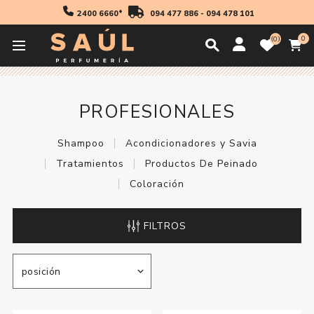
2400 6660*
094 477 886
-
094 478 101
0
0
Inicio
Profesionales
PROFESIONALES
Shampoo
Acondicionadores y Savia
Tratamientos
Productos De Peinado
Coloración
FILTROS