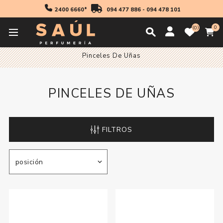
2400 6660*
094 477 886
-
094 478 101
0
0
Inicio
Manicuria
Accesorios para Uñas
Pinceles De Uñas
PINCELES DE UÑAS
FILTROS