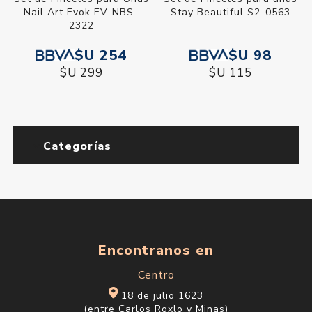
Nail Art Evok EV-NBS-
Stay Beautiful S2-0563
2322
$U 254
$U 98
$U 299
$U 115
Categorías
Encontranos en
Centro
18 de julio 1623
(entre Carlos Roxlo y Minas)