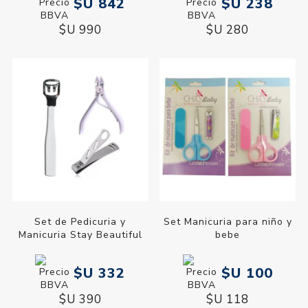
$U 842
$U 238
$U 990
$U 280
Set de Pedicuria y
Set Manicuria para niño y
Manicuria Stay Beautiful
bebe
$U 332
$U 100
$U 390
$U 118