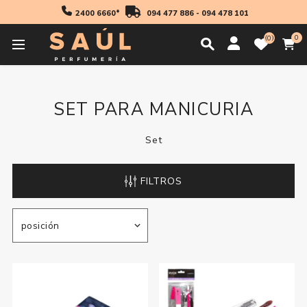
2400 6660*
094 477 886
-
094 478 101
0
0
Inicio
Manicuria
Set Para Manicuria
SET PARA MANICURIA
Set
FILTROS