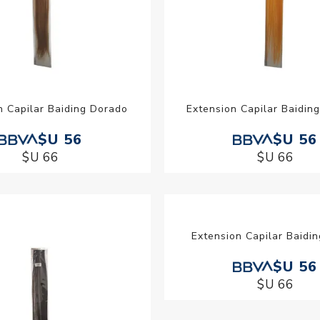
n Capilar Baiding Dorado
Extension Capilar Baidin
$U 56
$U 56
$U 66
$U 66