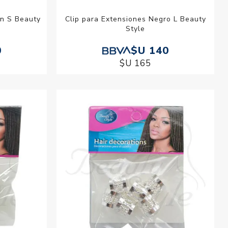
on S Beauty
Clip para Extensiones Negro L Beauty
Style
0
$U 140
$U 165