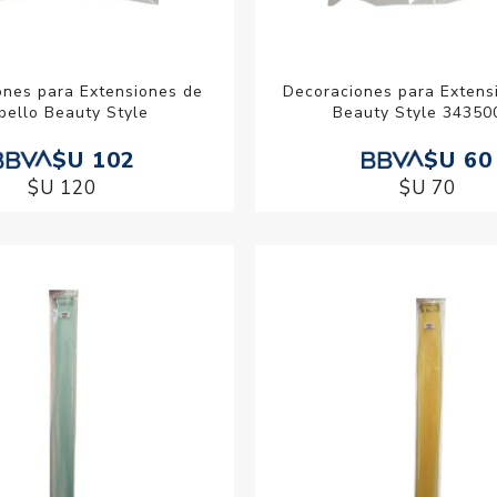
ones para Extensiones de
Decoraciones para Extens
bello Beauty Style
Beauty Style 34350
$U 102
$U 60
$U 120
$U 70