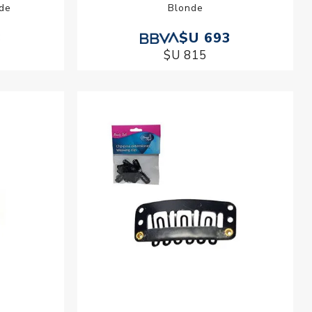
de
Blonde
3
$U 693
$U 815