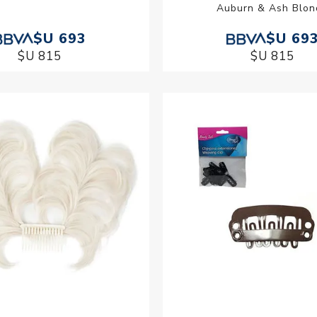
Auburn & Ash Blon
$U 693
$U 69
$U 815
$U 815