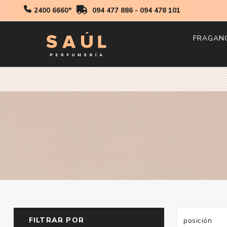
2400 6660*
094 477 886
-
094 478 101
FRAGAN
Hombr
Mujer
Niños
FILTRAR POR