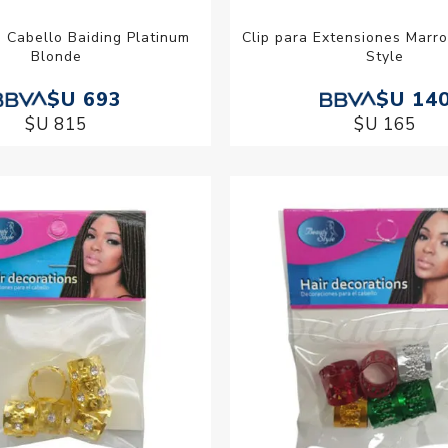
 Cabello Baiding Platinum
Clip para Extensiones Marr
Blonde
Style
$U 693
$U 14
$U 815
$U 165