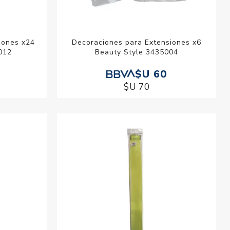
iones x24
Decoraciones para Extensiones x6
012
Beauty Style 3435004
$U 60
$U 70