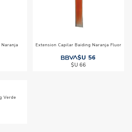
g Naranja
Extension Capilar Baiding Naranja Fluor
$U 56
$U 66
Extension Capilar Baiding Verde Fluor
$U 56
$U 66