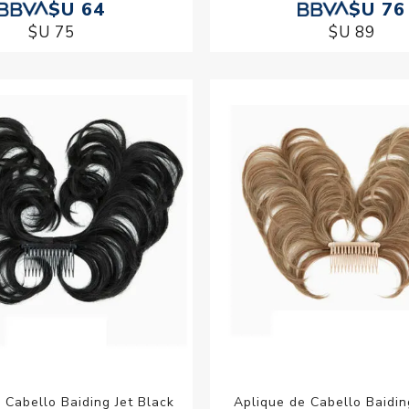
$U 64
$U 76
$U 75
$U 89
 Cabello Baiding Jet Black
Aplique de Cabello Baidi