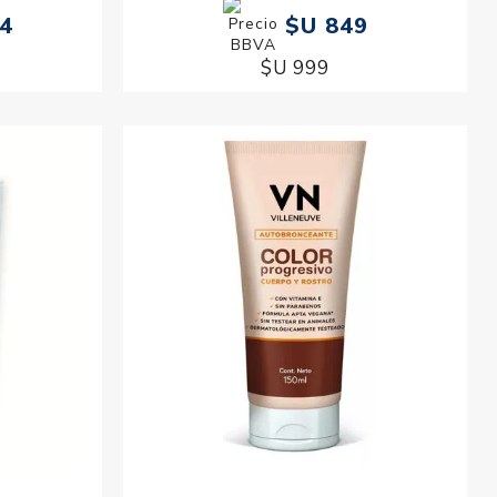
54
$U 849
$U 999