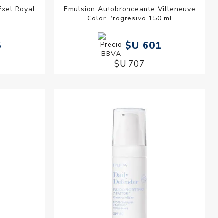
Exel Royal
Emulsion Autobronceante Villeneuve
Color Progresivo 150 ml
5
$U 601
$U 707