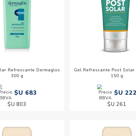
olar Refrescante Dermaglos
Gel Refrescante Post Solar
300 g
150 g
$U 683
$U 22
$U 803
$U 261