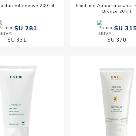
polán Villeneuve 200 ml
Emulsion Autobronceante 
Bronze 20 ml
$U 281
$U 31
$U 331
$U 370