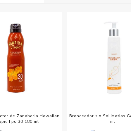
Acc
Cos
ector de Zanahoria Hawaiian
Bronceador sin Sol Matias G
opic Fps 30 180 ml
ml