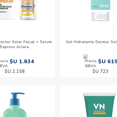
tector Solar Facial + Serum
Gel Hidratante Dermur Sol
Express Aclara
$U 1.834
$U 61
$U 2.158
$U 723