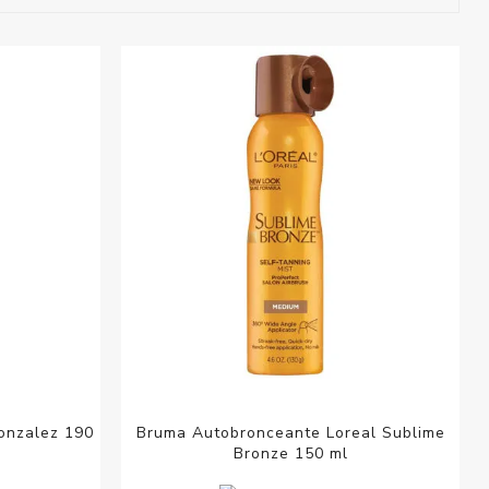
esorios para
metica
onzalez 190
Bruma Autobronceante Loreal Sublime
Bronze 150 ml