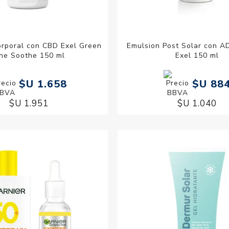
orporal con CBD Exel Green
Emulsion Post Solar con A
ine Soothe 150 ml
Exel 150 ml
$U 1.658
$U 88
$U 1.951
$U 1.040