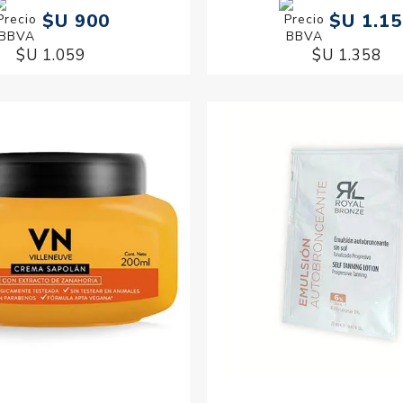
$U 900
$U 1.1
$U 1.059
$U 1.358