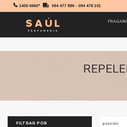
2400 6660*
094 477 886
-
094 478 101
FRAGAN
Hombr
Mujer
Niños
REPELE
FILTRAR POR