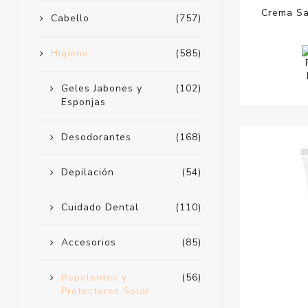
Crema Sa
Cabello
(757)
Higiene
(585)
Geles Jabones y
(102)
Esponjas
Desodorantes
(168)
Depilación
(54)
Cuidado Dental
(110)
Accesorios
(85)
Repelentes y
(56)
Protectores Solar