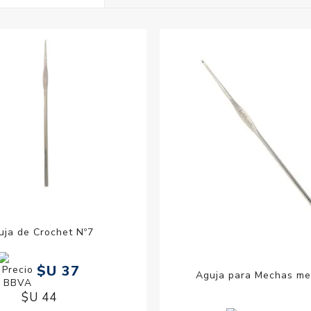
Acc
Cos
uja de Crochet Nº7
$U 37
Aguja para Mechas me
$U 44