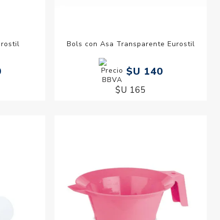
rostil
Bols con Asa Transparente Eurostil
0
$U 140
$U 165