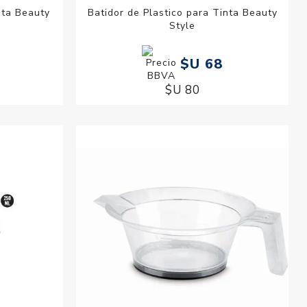
nta Beauty
Batidor de Plastico para Tinta Beauty
Style
3
$U 68
$U 80