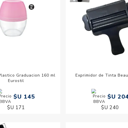
Plastico Graduacion 160 ml
Exprimidor de Tinta Beau
Eurostil
$U 145
$U 20
$U 171
$U 240