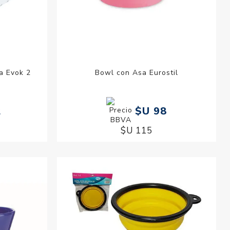
ta Evok 2
Bowl con Asa Eurostil
2
$U 98
$U 115