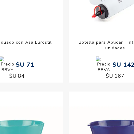
aduado con Asa Eurostil
Botella para Aplicar Tin
unidades
$U 71
$U 14
$U 84
$U 167