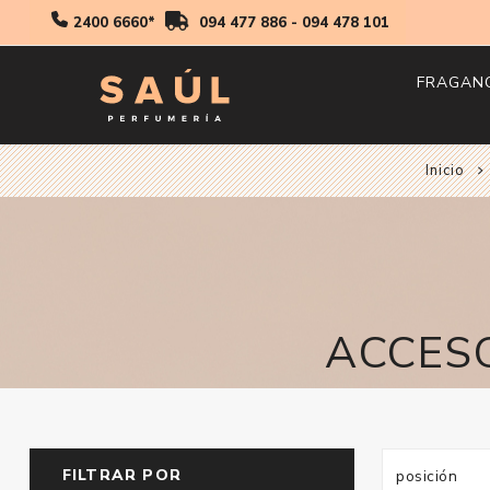
2400 6660*
094 477 886
-
094 478 101
FRAGAN
Inicio
Hombr
Mujer
Niños
ACCESO
FILTRAR POR