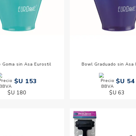
 Goma sin Asa Eurostil
Bowl Graduado sin Asa E
$U 153
$U 54
$U 180
$U 63