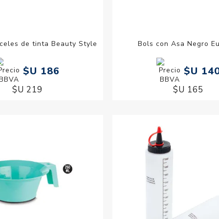
nceles de tinta Beauty Style
Bols con Asa Negro Eu
$U 186
$U 14
$U 219
$U 165