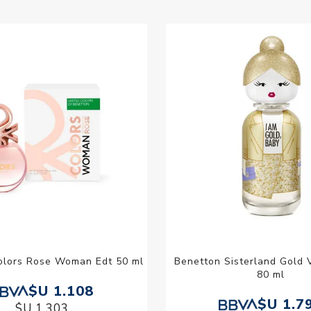
olors Rose Woman Edt 50 ml
Benetton Sisterland Gold V
80 ml
$U 1.108
$U 1.7
$U 1.303