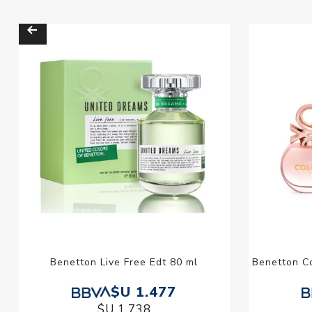
Benetton Live Free Edt 80 ml
Benetton C
$U 1.477
$U 1.738