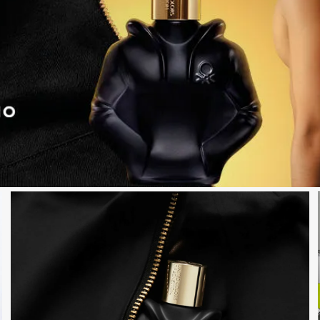
Acc
Cos