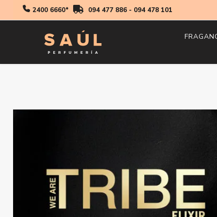
2400 6660*
094 477 886
-
094 478 101
FRAGAN
Hombr
Mujer
Niños