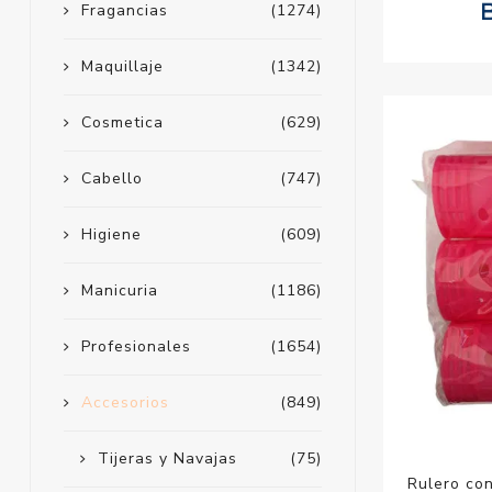
Fragancias
(1274)
Maquillaje
(1342)
Cosmetica
(629)
Cabello
(747)
Higiene
(609)
Manicuria
(1186)
Profesionales
(1654)
Accesorios
(849)
Tijeras y Navajas
(75)
Rulero co