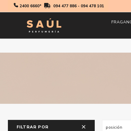
2400 6660*
094 477 886
-
094 478 101
FRAGAN
Hombr
Mujer
Niños
FILTRAR POR