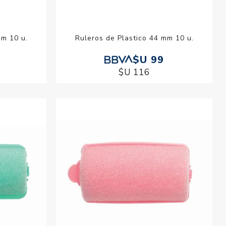
mm 10 u.
Ruleros de Plastico 44 mm 10 u.
$U 99
$U 116