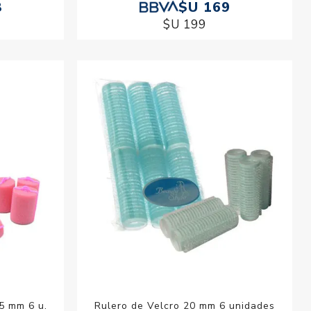
8
$U 169
$U 199
5 mm 6 u.
Rulero de Velcro 20 mm 6 unidades