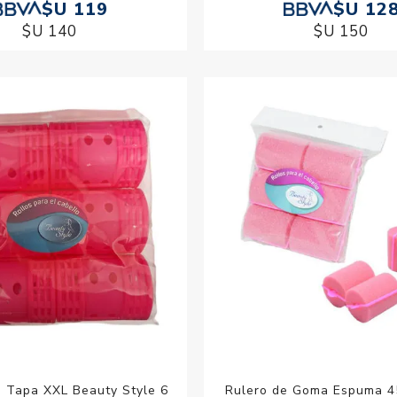
$U 119
$U 12
$U 140
$U 150
n Tapa XXL Beauty Style 6
Rulero de Goma Espuma 4