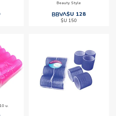
Beauty Style
9
$U 128
$U 150
10 u.