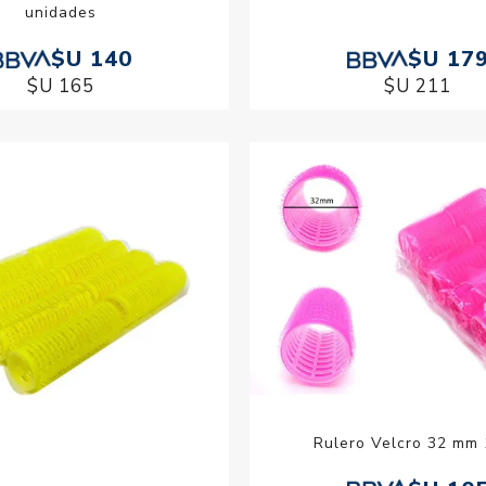
unidades
$U 140
$U 17
$U 165
$U 211
Rulero Velcro 32 mm 