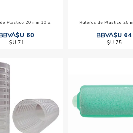
de Plastico 20 mm 10 u.
Ruleros de Plastico 25 
$U 60
$U 64
$U 71
$U 75