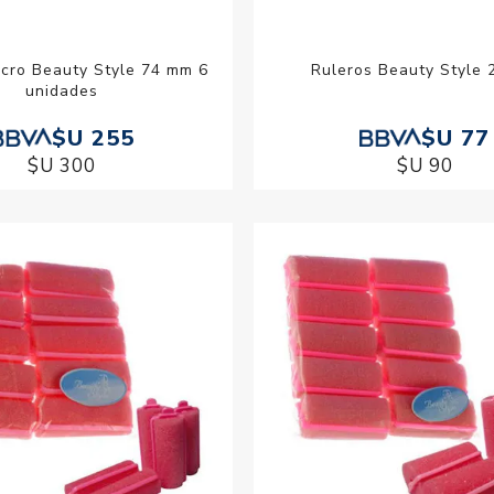
lcro Beauty Style 74 mm 6
Ruleros Beauty Style
unidades
$U 255
$U 77
$U 300
$U 90