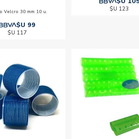
$U 10
$U 123
o Velcro 30 mm 10 u.
$U 99
$U 117