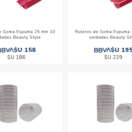
de Goma Espuma 25 mm 10
Ruleros de Goma Espuma
dades Beauty Style
unidades Beauty St
$U 158
$U 19
$U 186
$U 229