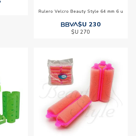
5
Rulero Velcro Beauty Style 64 mm 6 u
$U 230
$U 270