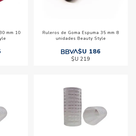
 30 mm 10
Ruleros de Goma Espuma 35 mm 8
yle
unidades Beauty Style
5
$U 186
$U 219