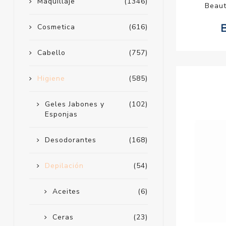
Maquillaje
(1346)
Beaut
Cosmetica
(616)
Cabello
(757)
Higiene
(585)
Geles Jabones y
(102)
Esponjas
Desodorantes
(168)
Depilación
(54)
Aceites
(6)
Ceras
(23)