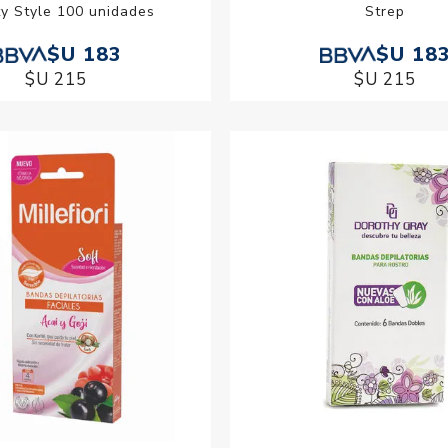
y Style 100 unidades
Strep
$U 183
$U 18
$U 215
$U 215