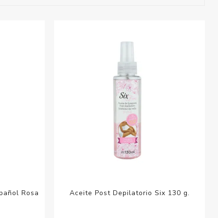
esorios para
metica
spañol Rosa
Aceite Post Depilatorio Six 130 g.