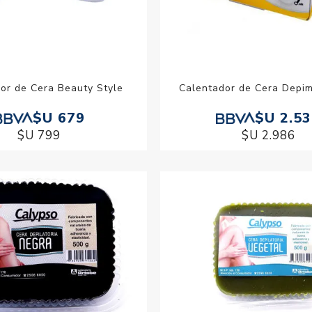
or de Cera Beauty Style
Calentador de Cera Depim
$U 679
$U 2.5
$U 799
$U 2.986