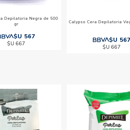
a Depilatoria Negra de 500
Calypso Cera Depilatoria Ve
gr
$U 567
$U 56
$U 667
$U 667