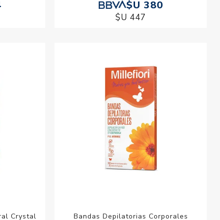
4
$U 380
$U 447
al Crystal
Bandas Depilatorias Corporales