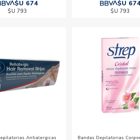
$U 674
$U 67
$U 793
$U 793
pilatorias Antialergicas
Bandas Depilatorias Corpor