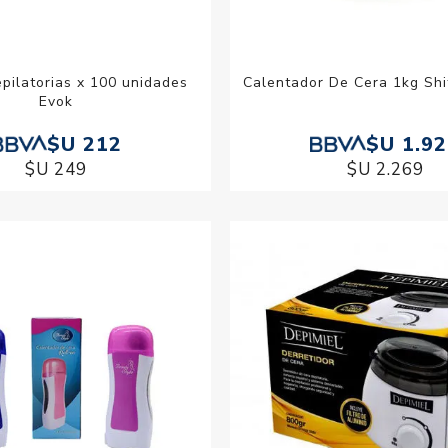
pilatorias x 100 unidades
Calentador De Cera 1kg Sh
Evok
$U 212
$U 1.9
$U 249
$U 2.269