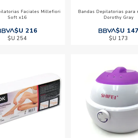
latorias Faciales Millefiori
Bandas Depilatorias para 
Soft x16
Dorothy Gray
$U 216
$U 14
$U 254
$U 173