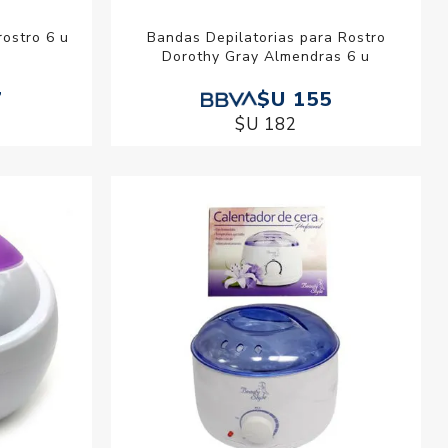
rostro 6 u
Bandas Depilatorias para Rostro
Dorothy Gray Almendras 6 u
7
$U 155
$U 182