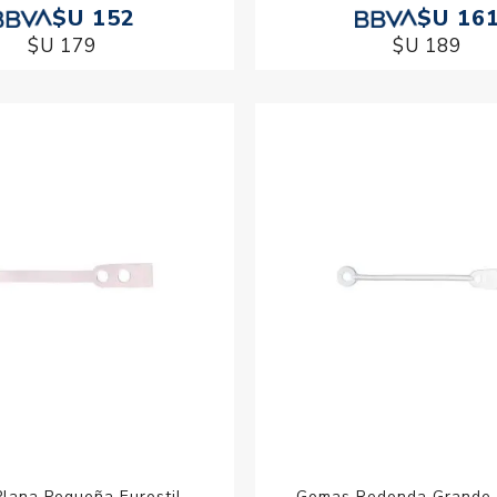
$U 152
$U 16
$U 179
$U 189
lana Pequeña Eurostil
Gomas Redonda Grande E