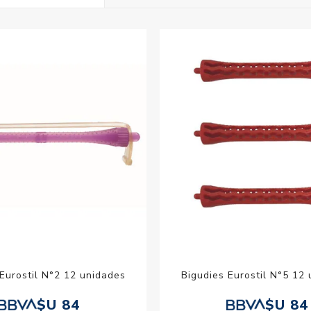
Acc
Cos
Eurostil N°2 12 unidades
Bigudies Eurostil N°5 12
$U 84
$U 84