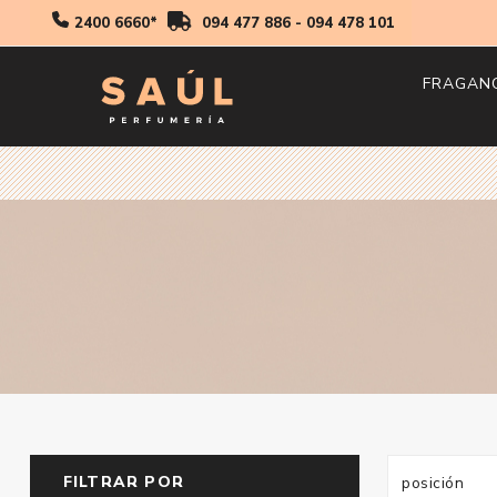
2400 6660*
094 477 886
-
094 478 101
FRAGAN
Hombr
Mujer
Niños
FILTRAR POR