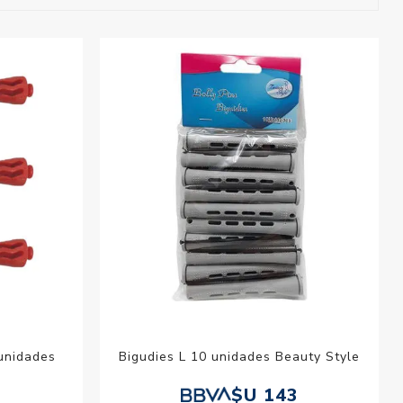
esorios para
metica
 unidades
Bigudies L 10 unidades Beauty Style
$U 143