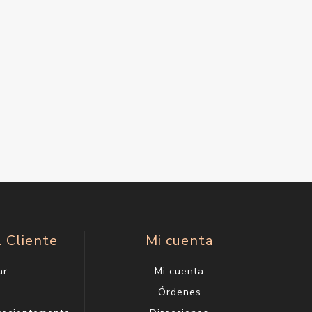
l Cliente
Mi cuenta
ar
Mi cuenta
g
Órdenes