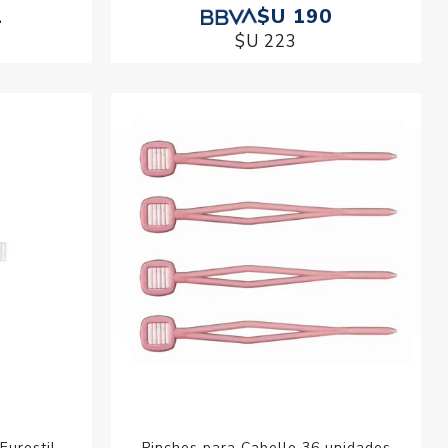
1
$U 190
$U 223
urostil
Pinches para Cabello 36 unidades