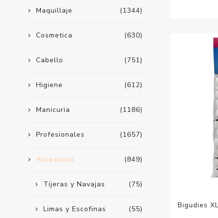
Maquillaje
(1344)
Cosmetica
(630)
Cabello
(751)
Higiene
(612)
Manicuria
(1186)
Profesionales
(1657)
Accesorios
(849)
Tijeras y Navajas
(75)
Bigudies X
Limas y Escofinas
(55)