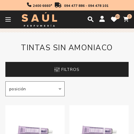
2400 6660*
094 477 886
-
094 478 101
0
0
Inicio
Profesionales
Coloración
Tintas Sin Amoniaco
TINTAS SIN AMONIACO
FILTROS