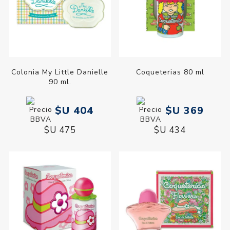
Colonia My Little Danielle
Coqueterias 80 ml
90 ml.
$U 404
$U 369
$U 475
$U 434