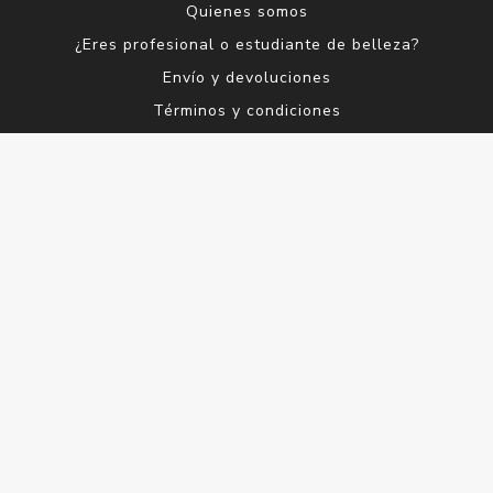
Quienes somos
¿Eres profesional o estudiante de belleza?
Envío y devoluciones
Términos y condiciones
Contacto
Servicios al Cliente
Buscar
Blog
Productos vistos recientemente
Lo nuevo
Mi cuenta