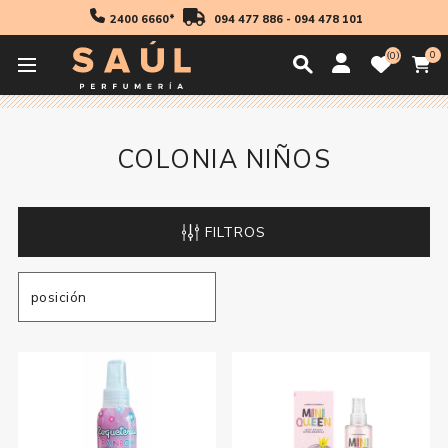
2400 6660*
094 477 886
-
094 478 101
0
0
Inicio
Fragancias
Niños
Colonia Niños
COLONIA NIÑOS
FILTROS