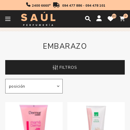
2400 6660*
094 477 886
-
094 478 101
0
0
Inicio
Cosmetica
Cremas Corporales
Embarazo
EMBARAZO
FILTROS