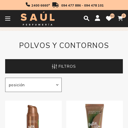
2400 6660*
094 477 886
-
094 478 101
0
0
Inicio
Maquillaje
Rostro
Polvos y Contornos
POLVOS Y CONTORNOS
FILTROS