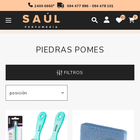
2400 6660*
094 477 886
-
094 478 101
0
0
Inicio
Higiene
Accesorios
Piedras Pomes
PIEDRAS POMES
FILTROS