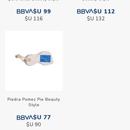
$U 99
$U 112
$U 116
$U 132
Piedra Pomez Pie Beauty
Style
$U 77
$U 90