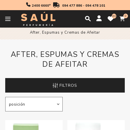
2400 6660*
094 477 886
-
094 478 101
0
0
Inicio
Cosmetica
Hombre
After, Espumas y Cremas de Afeitar
AFTER, ESPUMAS Y CREMAS
DE AFEITAR
FILTROS