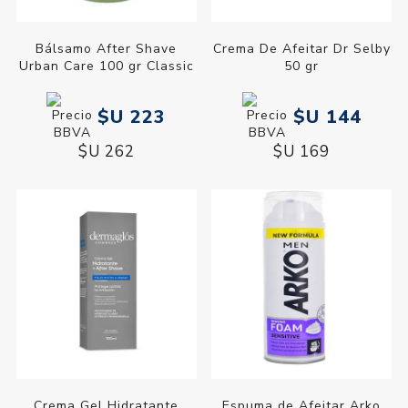
Bálsamo After Shave
Crema De Afeitar Dr Selby
Urban Care 100 gr Classic
50 gr
$U 223
$U 144
$U 262
$U 169
Crema Gel Hidratante
Espuma de Afeitar Arko