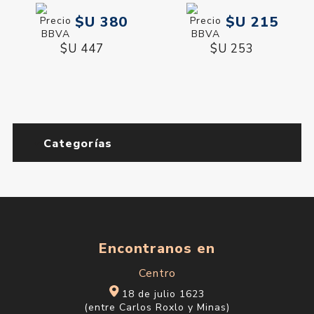
$U 380
$U 215
$U 447
$U 253
Categorías
Encontranos en
Centro
18 de julio 1623
(entre Carlos Roxlo y Minas)