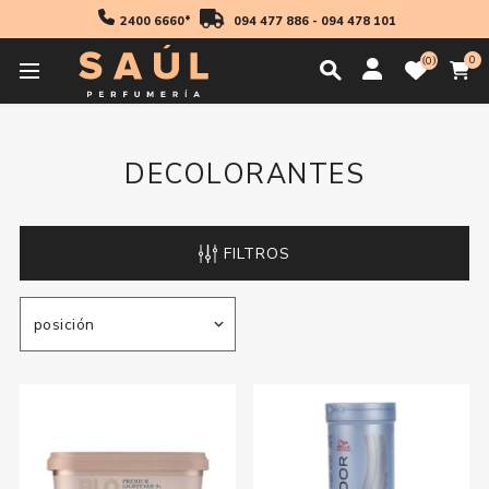
2400 6660*
094 477 886
-
094 478 101
0
0
Inicio
Profesionales
Coloración
Decolorantes
DECOLORANTES
FILTROS