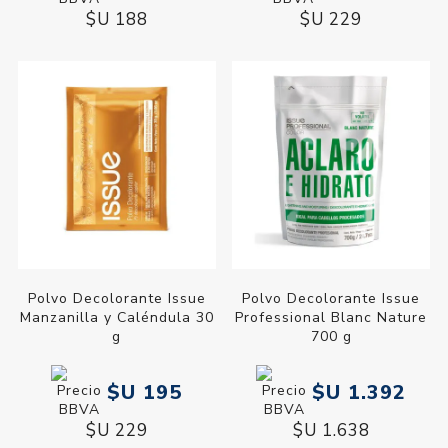
$U 188
$U 229
Polvo Decolorante Issue
Polvo Decolorante Issue
Manzanilla y Caléndula 30
Professional Blanc Nature
g
700 g
$U 195
$U 1.392
$U 229
$U 1.638