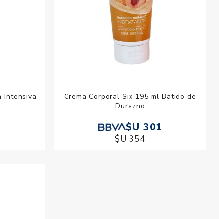
 Intensiva
Crema Corporal Six 195 ml Batido de
Durazno
9
$U 301
$U 354
Crema Corporal Six 195 ml Miel y Limon
$U 301