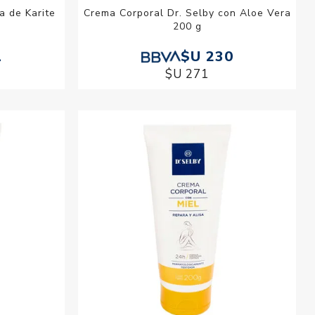
a de Karite
Crema Corporal Dr. Selby con Aloe Vera
200 g
1
$U 230
$U 271