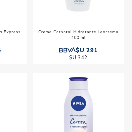
n Express
Crema Corporal Hidratante Leocrema
400 ml
5
$U 291
$U 342