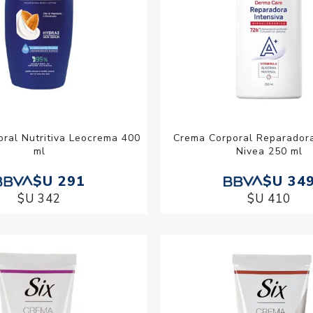
ral Nutritiva Leocrema 400
Crema Corporal Reparadora
ml
Nivea 250 ml
$U 291
$U 34
$U 342
$U 410