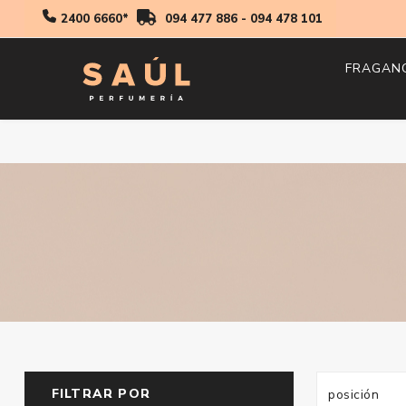
2400 6660*
094 477 886
-
094 478 101
FRAGAN
Hombr
Mujer
Niños
FILTRAR POR