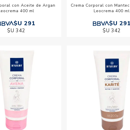
poral con Aceite de Argan
Crema Corporal con Mantec
Leocrema 400 ml
Leocrema 400 ml
$U 291
$U 29
$U 342
$U 342