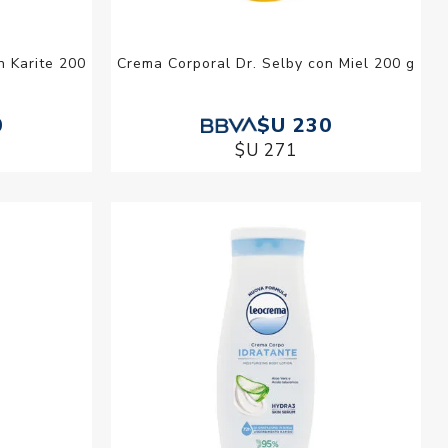
n Karite 200
Crema Corporal Dr. Selby con Miel 200 g
0
$U 230
$U 271