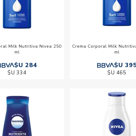
al Milk Nutritiva Nivea 250
Crema Corporal Milk Nutriti
ml
ml
$U 284
$U 39
$U 334
$U 465