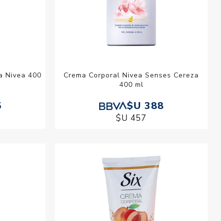
va Nivea 400
Crema Corporal Nivea Senses Cereza
400 ml
5
$U 388
$U 457