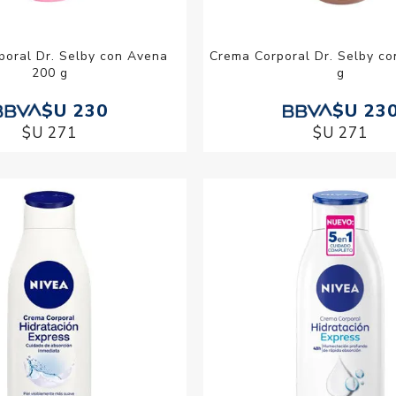
poral Dr. Selby con Avena
Crema Corporal Dr. Selby co
200 g
g
$U 230
$U 23
$U 271
$U 271