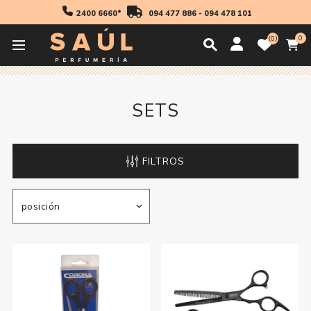
2400 6660*
094 477 886
-
094 478 101
0
0
Inicio
Accesorios
Tijeras y Navajas
Sets
SETS
FILTROS