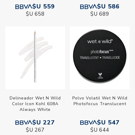
$U 559
$U 586
$U 658
$U 689
Delineador Wet N Wild
Polvo Volatil Wet N Wild
Color Icon Kohl 608A
Photofocus Translucent
Always White
$U 227
$U 547
$U 267
$U 644