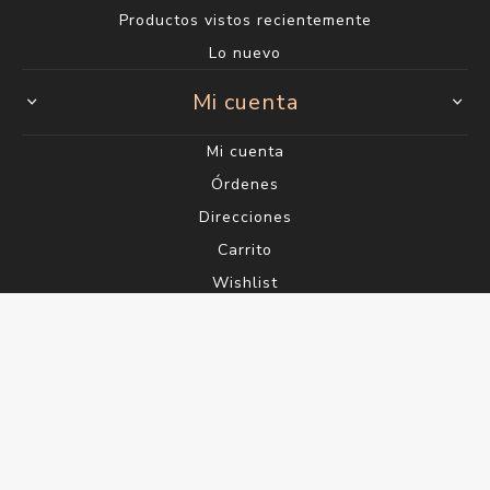
Productos vistos recientemente
Lo nuevo
Mi cuenta
Mi cuenta
Órdenes
Direcciones
Carrito
Wishlist
Powered by
nopCommerce
Designed by
Agile.Uy
Copyright ® 2026 Perfumería Saúl - Gelimix S.A. RUT
215058770012 - Todos los derechos reservados.