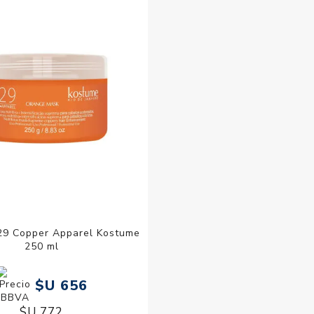
29 Copper Apparel Kostume
250 ml
$U 656
$U 772