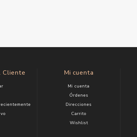
l Cliente
Mi cuenta
ar
Mi cuenta
g
Órdenes
 recientemente
Direcciones
evo
Carrito
Wishlist