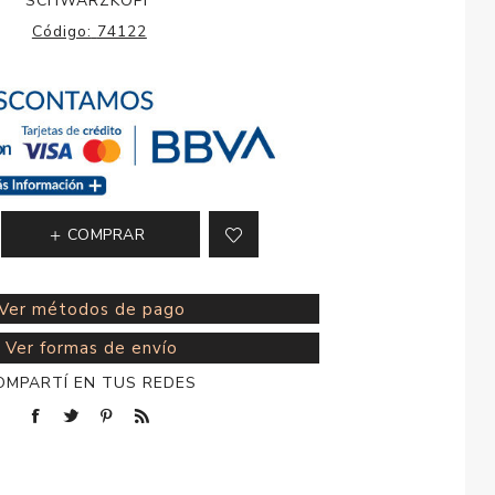
SCHWARZKOPF
esorios para
Código:
74122
metica
COMPRAR
Ver métodos de pago
Ver formas de envío
OMPARTÍ EN TUS REDES