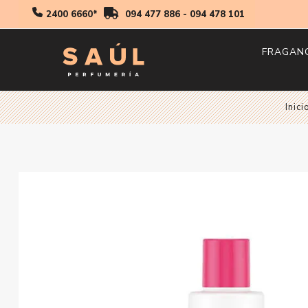
2400 6660*
094 477 886
-
094 478 101
FRAGAN
Hombr
Inici
Mujer
Niños