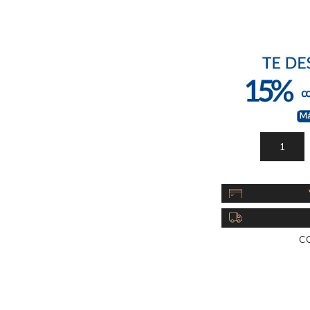
Acc
Cos
C