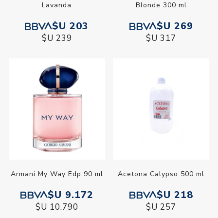
Lavanda
Blonde 300 ml
$U 203
$U 269
$U 239
$U 317
Armani My Way Edp 90 ml
Acetona Calypso 500 ml
$U 9.172
$U 218
$U 10.790
$U 257