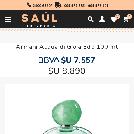
2400 6660*
094 477 886
-
094 478 101
0
0
Inicio
30 off
Armani Acqua di Gioia Edp 100 ml
Armani Acqua di Gioia Edp 100 ml
$U 7.557
$U 8.890