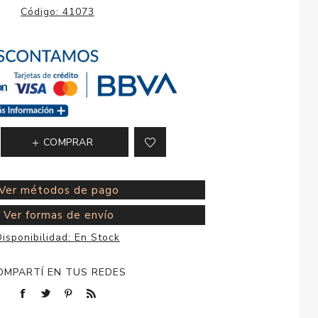
esorios para
Código:
41073
metica
COMPRAR
Ver métodos de pago
Ver formas de envío
isponibilidad:
En Stock
OMPARTÍ EN TUS REDES