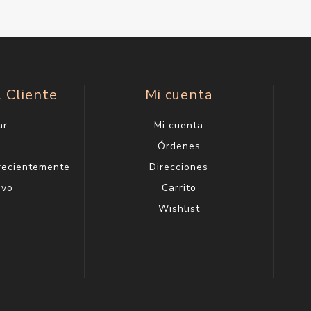
l Cliente
Mi cuenta
ar
Mi cuenta
g
Órdenes
 recientemente
Direcciones
evo
Carrito
Wishlist