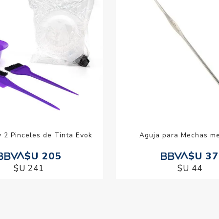
y 2 Pinceles de Tinta Evok
Aguja para Mechas me
$U 205
$U 37
$U 241
$U 44