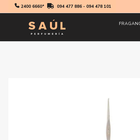
2400 6660*
094 477 886
-
094 478 101
FRAGAN
Hombr
Mujer
Niños