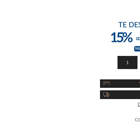
Acc
Cos
D
C