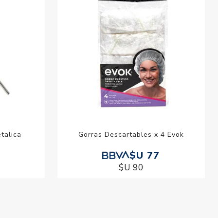
talica
Gorras Descartables x 4 Evok
$U 77
$U 90