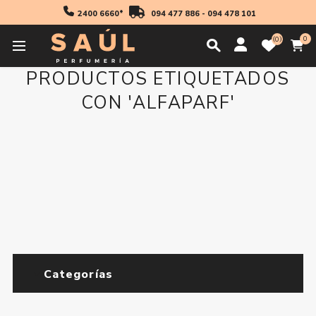
2400 6660*
094 477 886
-
094 478 101
0
0
PRODUCTOS ETIQUETADOS
CON 'ALFAPARF'
Categorías