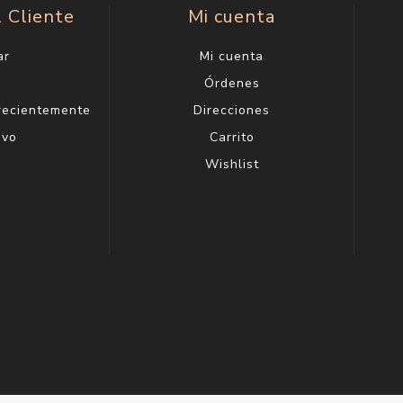
l Cliente
Mi cuenta
ar
Mi cuenta
g
Órdenes
 recientemente
Direcciones
evo
Carrito
Wishlist