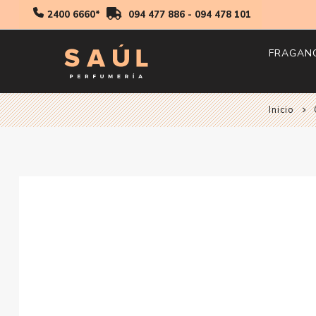
2400 6660*
094 477 886
-
094 478 101
FRAGAN
Inicio
Hombr
Mujer
Niños