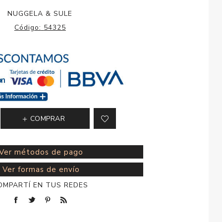
esorios para
NUGGELA & SULE
metica
Código:
54325
COMPRAR
Ver métodos de pago
Ver formas de envío
OMPARTÍ EN TUS REDES