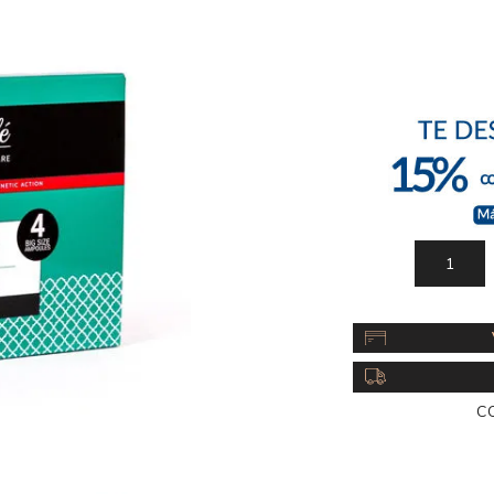
Acc
Cos
C