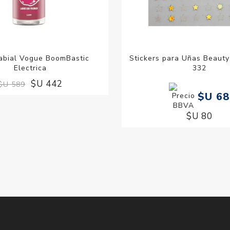
Labial Vogue BoomBastic
Stickers para Uñas Beauty
Electrica
332
$U 442
$U 589
$U 68
$U 80