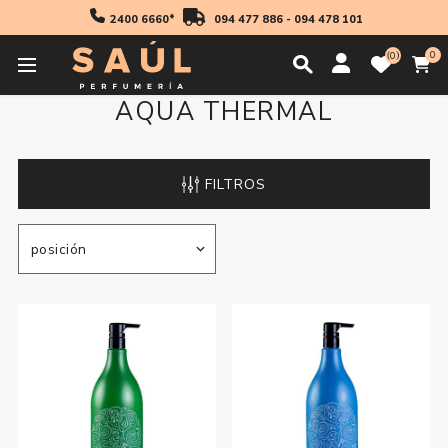
2400 6660*
094 477 886
-
094 478 101
0
0
AQUA THERMAL
FILTROS