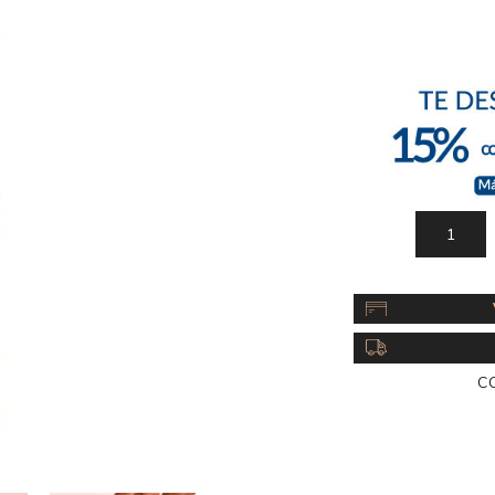
Acc
Cos
C