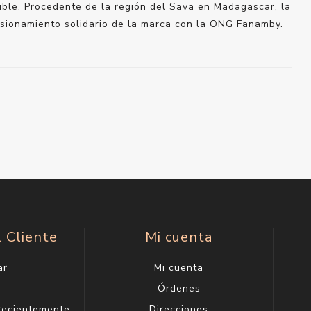
ible. Procedente de la región del Sava en Madagascar, la
isionamiento solidario de la marca con la ONG Fanamby.
l Cliente
Mi cuenta
ar
Mi cuenta
g
Órdenes
 recientemente
Direcciones