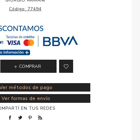
GIORGIO ARMANI
esorios para
Código:
77494
metica
COMPRAR
Ver métodos de pago
Ver formas de envío
OMPARTÍ EN TUS REDES