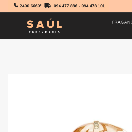
2400 6660*
094 477 886
-
094 478 101
FRAGAN
Hombr
Mujer
Niños