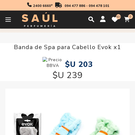
2400 6660*
094 477 886
-
094 478 101
0
0
Inicio
Accesorios
Banda de Spa para Cabello Evok x1
Banda de Spa para Cabello Evok x1
$U 203
$U 239