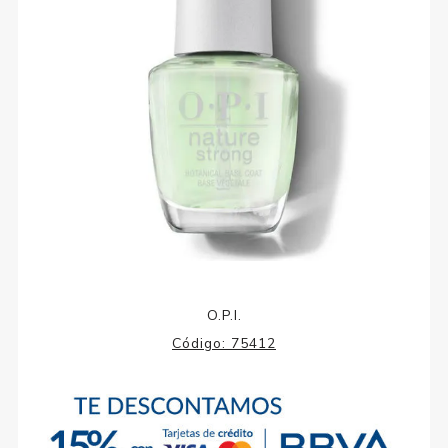
O.P.I.
Código:
75412