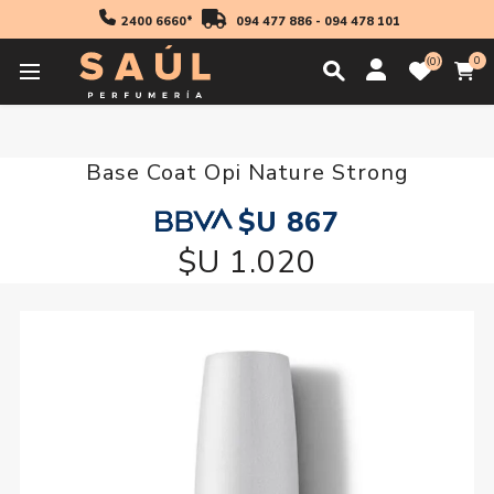
2400 6660*
094 477 886
-
094 478 101
0
0
Inicio
Manicuria
Base Coat Opi Nature Strong
Base Coat Opi Nature Strong
$U 867
$U 1.020