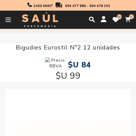
2400 6660*
094 477 886
-
094 478 101
0
0
Inicio
Accesorios
Bigudies Eurostil N°2 12 unidades
Bigudies Eurostil N°2 12 unidades
$U 84
$U 99